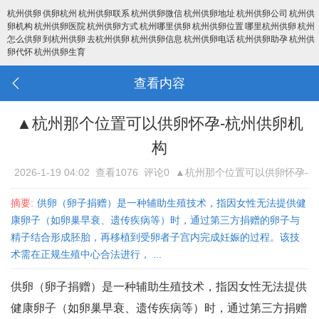
杭州供卵
供卵杭州
杭州供卵联系
杭州供卵微信
杭州供卵地址
杭州供卵公司
杭州供
卵机构
杭州供卵医院
杭州供卵方式
杭州哪里供卵
杭州供卵位置
哪里杭州供卵
杭州
怎么供卵
到杭州供卵
去杭州供卵
杭州供卵信息
杭州供卵电话
杭州供卵助孕
杭州供
卵代怀
杭州供卵生育
查看内容
▲杭州那个位置可以供卵怀孕-杭州供卵机
构
2026-1-19 04:02
查看1076
评论0
▲杭州那个位置可以供卵怀孕-
杭州供卵机构
摘要:
供卵（卵子捐赠）是一种辅助生殖技术，指因女性无法提供健
康卵子（如卵巢早衰、遗传疾病等）时，通过第三方捐赠的卵子与
精子结合形成胚胎，再移植到受卵者子宫内完成妊娠的过程‌。该技
术需在正规生殖中心合法进行， ...
供卵（卵子捐赠）是一种辅助生殖技术，指因女性无法提供
健康卵子（如卵巢早衰、遗传疾病等）时，通过第三方捐赠