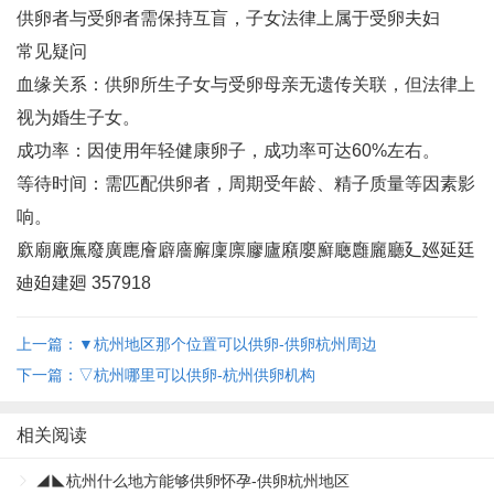
供卵者与受卵者需保持互盲，子女法律上属于受卵夫妇‌
常见疑问
血缘关系‌：供卵所生子女与受卵母亲无遗传关联，但法律上
视为婚生子女‌。
成功率‌：因使用年轻健康卵子，成功率可达60%左右‌。
等待时间‌：需匹配供卵者，周期受年龄、精子质量等因素影
响‌。
廞廟廠廡廢廣廤廥廦廧廨廩廪廫廬廭廮廯廰廱廲廳廴廵延廷
廸廹建廻 357918
上一篇：▼杭州地区那个位置可以供卵-供卵杭州周边
下一篇：▽杭州哪里可以供卵-杭州供卵机构
相关阅读
◢◣杭州什么地方能够供卵怀孕-供卵杭州地区