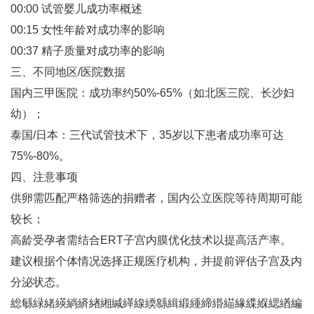
00:00 试管婴儿成功率概述
00:15 女性年龄对成功率的影响
00:37 精子质量对成功率的影响
三、不同地区/医院数据
国内三甲医院‌：成功率约50%-65%（如北医三院、长沙妇
幼）‌；
泰国/日本‌：三代试管技术下，35岁以下患者成功率可达
75%-80%‌。
四、注意事项
供卵需匹配严格筛选的捐赠者，国内公立医院等待周期可能
较长‌；
高龄受孕者需结合ERT子宫内膜优化技术以提高活产率‌。
建议根据个体情况选择正规医疗机构，并提前评估子宫及内
分泌状态‌。
総緐緑緒緓緔緕緖緗緘緙線緛緜緝緞緟締緡緢緣緤緥緦緧編