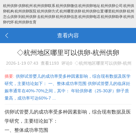
杭州供卵
供卵杭州
杭州供卵联系
杭州供卵微信
杭州供卵地址
杭州供卵公司
杭州供
卵机构
杭州供卵医院
杭州供卵方式
杭州哪里供卵
杭州供卵位置
哪里杭州供卵
杭州
怎么供卵
到杭州供卵
去杭州供卵
杭州供卵信息
杭州供卵电话
杭州供卵助孕
杭州供
卵代怀
杭州供卵生育
查看内容
◇杭州地区哪里可以供卵-杭州供卵
2026-1-19 07:43
查看1193
评论0
◇杭州地区哪里可以供卵-杭州
供卵
摘要:
供卵试管婴儿的成功率受多种因素影响，综合现有数据及医学
研究，主要结论如下： 一、整体成功率范围 供卵试管婴儿的临床妊
娠率通常在‌40%-70%‌之间‌，其中： 年轻供卵者（25-30岁）卵子质
量高，成功率可达‌60%-7 ...
供卵试管婴儿的成功率受多种因素影响，综合现有数据及医
学研究，主要结论如下：
一、整体成功率范围