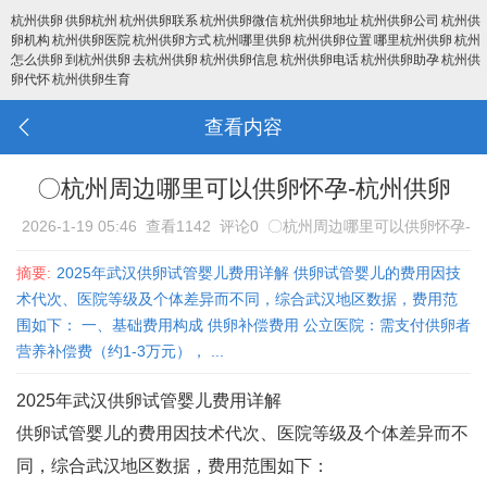
杭州供卵
供卵杭州
杭州供卵联系
杭州供卵微信
杭州供卵地址
杭州供卵公司
杭州供
卵机构
杭州供卵医院
杭州供卵方式
杭州哪里供卵
杭州供卵位置
哪里杭州供卵
杭州
怎么供卵
到杭州供卵
去杭州供卵
杭州供卵信息
杭州供卵电话
杭州供卵助孕
杭州供
卵代怀
杭州供卵生育
查看内容
〇杭州周边哪里可以供卵怀孕-杭州供卵
2026-1-19 05:46
查看1142
评论0
〇杭州周边哪里可以供卵怀孕-
杭州供卵
摘要:
2025年武汉供卵试管婴儿费用详解 供卵试管婴儿的费用因技
术代次、医院等级及个体差异而不同，综合武汉地区数据，费用范
围如下： 一、基础费用构成 供卵补偿费用‌ 公立医院：需支付供卵者
营养补偿费（约1-3万元）， ...
2025年武汉供卵试管婴儿费用详解
供卵试管婴儿的费用因技术代次、医院等级及个体差异而不
同，综合武汉地区数据，费用范围如下：