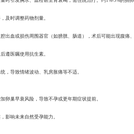
重时引发胸水、血栓甚至肾衰竭，需住院治疗。约1%-5%的捐
平，及时调整药物剂量。
腹腔出血或损伤周围器官（如膀胱、肠道），术后可能出现腹痛
术后遵医嘱使用抗生素。
统，导致情绪波动、乳房胀痛等不适‌。
加卵巢早衰风险，导致不孕或更年期症状提前‌。
，影响未来自然受孕能力‌。