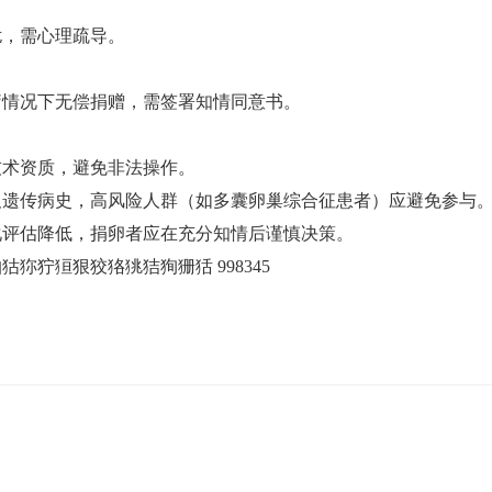
，需心理疏导‌。
情况下无偿捐赠，需签署知情同意书‌。
术资质，避免非法操作‌。
及遗传病史，高风险人群（如多囊卵巢综合征患者）应避免参与‌
化评估降低，捐卵者应在充分知情后谨慎决策。
狝狞狟狠狡狢狣狤狥狦狧 998345