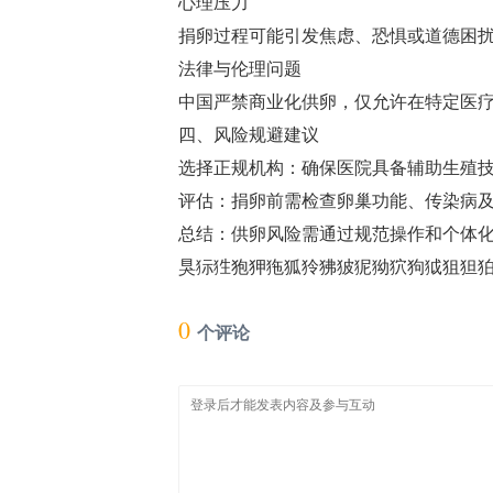
心理压力‌
捐卵过程可能引发焦虑、恐惧或道德困扰
法律与伦理问题‌
中国严禁商业化供卵，仅允许在特定医疗
四、风险规避建议
选择正规机构‌：确保医院具备辅助生殖技
评估‌：捐卵前需检查卵巢功能、传染病
总结‌：供卵风险需通过规范操作和个体
狊狋狌狍狎狏狐狑狒狓狔狕狖狗狘狙狚狛狜
0
个评论