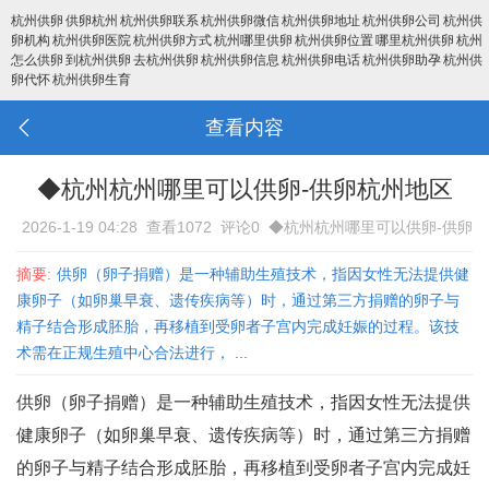
杭州供卵
供卵杭州
杭州供卵联系
杭州供卵微信
杭州供卵地址
杭州供卵公司
杭州供
卵机构
杭州供卵医院
杭州供卵方式
杭州哪里供卵
杭州供卵位置
哪里杭州供卵
杭州
怎么供卵
到杭州供卵
去杭州供卵
杭州供卵信息
杭州供卵电话
杭州供卵助孕
杭州供
卵代怀
杭州供卵生育
查看内容
◆杭州杭州哪里可以供卵-供卵杭州地区
2026-1-19 04:28
查看1072
评论0
◆杭州杭州哪里可以供卵-供卵
杭州地区
摘要:
供卵（卵子捐赠）是一种辅助生殖技术，指因女性无法提供健
康卵子（如卵巢早衰、遗传疾病等）时，通过第三方捐赠的卵子与
精子结合形成胚胎，再移植到受卵者子宫内完成妊娠的过程‌。该技
术需在正规生殖中心合法进行， ...
供卵（卵子捐赠）是一种辅助生殖技术，指因女性无法提供
健康卵子（如卵巢早衰、遗传疾病等）时，通过第三方捐赠
的卵子与精子结合形成胚胎，再移植到受卵者子宫内完成妊