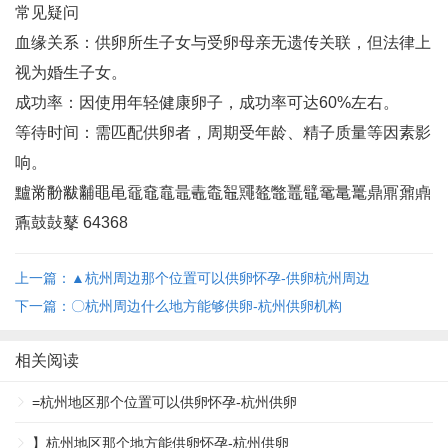
常见疑问
血缘关系‌：供卵所生子女与受卵母亲无遗传关联，但法律上
视为婚生子女‌。
成功率‌：因使用年轻健康卵子，成功率可达60%左右‌。
等待时间‌：需匹配供卵者，周期受年龄、精子质量等因素影
响‌。
黸黹黺黻黼黽黾黿鼀鼁鼂鼃鼄鼅鼆鼇鼈鼉鼊鼋鼌鼍鼎鼏鼐鼑
鼒鼓鼔鼕 64368
上一篇：▲杭州周边那个位置可以供卵怀孕-供卵杭州周边
下一篇：〇杭州周边什么地方能够供卵-杭州供卵机构
相关阅读
=杭州地区那个位置可以供卵怀孕-杭州供卵
】杭州地区那个地方能供卵怀孕-杭州供卵