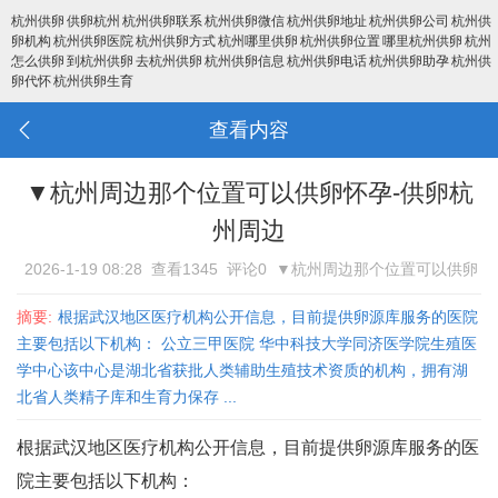
杭州供卵
供卵杭州
杭州供卵联系
杭州供卵微信
杭州供卵地址
杭州供卵公司
杭州供
卵机构
杭州供卵医院
杭州供卵方式
杭州哪里供卵
杭州供卵位置
哪里杭州供卵
杭州
怎么供卵
到杭州供卵
去杭州供卵
杭州供卵信息
杭州供卵电话
杭州供卵助孕
杭州供
卵代怀
杭州供卵生育
查看内容
▼杭州周边那个位置可以供卵怀孕-供卵杭
州周边
2026-1-19 08:28
查看1345
评论0
▼杭州周边那个位置可以供卵
怀孕-供卵杭州周边
摘要:
根据武汉地区医疗机构公开信息，目前提供卵源库服务的医院
主要包括以下机构： 公立三甲医院 华中科技大学同济医学院生殖医
学中心‌该中心是湖北省获批人类辅助生殖技术资质的机构，拥有湖
北省人类精子库和生育力保存 ...
根据武汉地区医疗机构公开信息，目前提供卵源库服务的医
院主要包括以下机构：