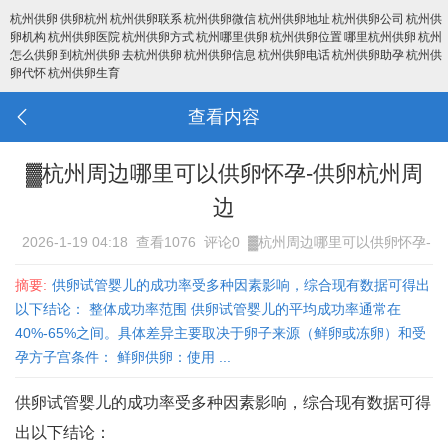
杭州供卵
供卵杭州
杭州供卵联系
杭州供卵微信
杭州供卵地址
杭州供卵公司
杭州供
卵机构
杭州供卵医院
杭州供卵方式
杭州哪里供卵
杭州供卵位置
哪里杭州供卵
杭州
怎么供卵
到杭州供卵
去杭州供卵
杭州供卵信息
杭州供卵电话
杭州供卵助孕
杭州供
卵代怀
杭州供卵生育
查看内容
▓杭州周边哪里可以供卵怀孕-供卵杭州周
边
2026-1-19 04:18
查看1076
评论0
▓杭州周边哪里可以供卵怀孕-
供卵杭州周边
摘要:
供卵试管婴儿的成功率受多种因素影响，综合现有数据可得出
以下结论： 整体成功率范围 供卵试管婴儿的平均成功率通常在
40%-65%之间‌。具体差异主要取决于卵子来源（鲜卵或冻卵）和受
孕方子宫条件： 鲜卵供卵‌：使用 ...
供卵试管婴儿的成功率受多种因素影响，综合现有数据可得
出以下结论：