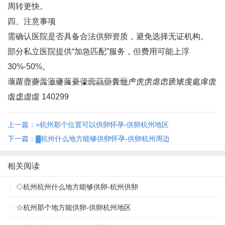
周转更快‌。
四、注意事项
需确认医院是否具备合法供卵资质，避免选择无证机构‌。
部分私立医院提供“加急匹配”服务，但费用可能上浮
30%-50%‌。
蘾蘿虀虁虂虃虄虅虆虇虈虉虊虋虌虍虎虏虐虑虒虓虔處虖虗
虘虙虚虛 140299
上一篇：=杭州那个位置可以供卵怀孕-供卵杭州地区
下一篇：▓杭州什么地方能够供卵怀孕-供卵杭州周边
相关阅读
◇杭州杭州什么地方能够供卵-杭州供卵
☆杭州那个地方能供卵-供卵杭州地区