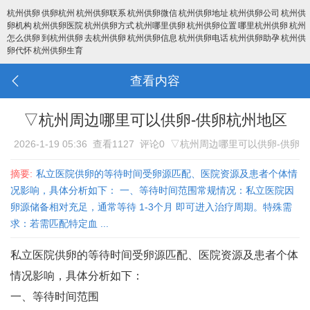
杭州供卵
供卵杭州
杭州供卵联系
杭州供卵微信
杭州供卵地址
杭州供卵公司
杭州供
卵机构
杭州供卵医院
杭州供卵方式
杭州哪里供卵
杭州供卵位置
哪里杭州供卵
杭州
怎么供卵
到杭州供卵
去杭州供卵
杭州供卵信息
杭州供卵电话
杭州供卵助孕
杭州供
卵代怀
杭州供卵生育
查看内容
▽杭州周边哪里可以供卵-供卵杭州地区
2026-1-19 05:36
查看1127
评论0
▽杭州周边哪里可以供卵-供卵
杭州地区
摘要:
私立医院供卵的等待时间受卵源匹配、医院资源及患者个体情
况影响，具体分析如下： 一、等待时间范围常规情况‌：私立医院因
卵源储备相对充足，通常等待 ‌1-3个月‌ 即可进入治疗周期‌。特殊需
求‌：若需匹配特定血 ...
私立医院供卵的等待时间受卵源匹配、医院资源及患者个体
情况影响，具体分析如下：
一、等待时间范围