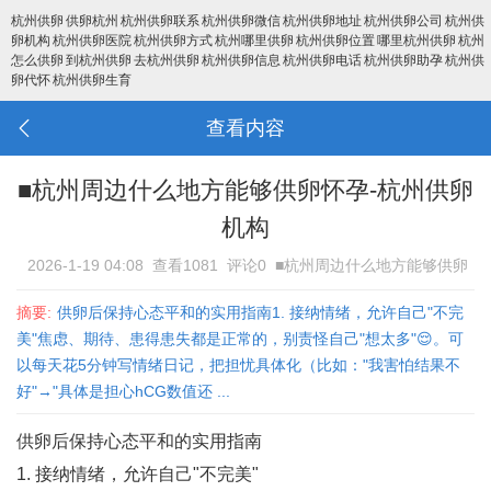
杭州供卵
供卵杭州
杭州供卵联系
杭州供卵微信
杭州供卵地址
杭州供卵公司
杭州供
卵机构
杭州供卵医院
杭州供卵方式
杭州哪里供卵
杭州供卵位置
哪里杭州供卵
杭州
怎么供卵
到杭州供卵
去杭州供卵
杭州供卵信息
杭州供卵电话
杭州供卵助孕
杭州供
卵代怀
杭州供卵生育
查看内容
■杭州周边什么地方能够供卵怀孕-杭州供卵
机构
2026-1-19 04:08
查看1081
评论0
■杭州周边什么地方能够供卵
怀孕-杭州供卵机构
摘要:
供卵后保持心态平和的实用指南1. ‌接纳情绪，允许自己"不完
美"‌焦虑、期待、患得患失都是正常的，别责怪自己"想太多"😌。可
以每天花5分钟写情绪日记，把担忧具体化（比如："我害怕结果不
好"→"具体是担心hCG数值还 ...
供卵后保持心态平和的实用指南
1. ‌接纳情绪，允许自己"不完美"‌