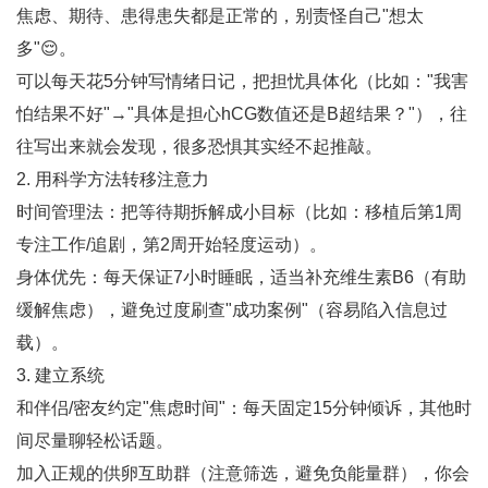
焦虑、期待、患得患失都是正常的，别责怪自己"想太
多"😌。
可以每天花5分钟写情绪日记，把担忧具体化（比如："我害
怕结果不好"→"具体是担心hCG数值还是B超结果？"），往
往写出来就会发现，很多恐惧其实经不起推敲。
2. ‌用科学方法转移注意力‌
时间管理法‌：把等待期拆解成小目标（比如：移植后第1周
专注工作/追剧，第2周开始轻度运动）。
身体优先‌：每天保证7小时睡眠，适当补充维生素B6（有助
缓解焦虑），避免过度刷查"成功案例"（容易陷入信息过
载）。
3. ‌建立系统‌
和伴侣/密友约定"焦虑时间"：每天固定15分钟倾诉，其他时
间尽量聊轻松话题。
加入正规的供卵互助群（注意筛选，避免负能量群），你会