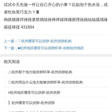
试试今天先做一件让自己开心的小事？比如泡个热水澡，或
者吃块黑巧克力？🍫
祹祺祻祼祽祾祿禀禁禂禃禄禅禆禇禈禉禊禋禌禍禎福禐禑禒
禓禔禕禖 431894
上一篇：▽杭州哪里可以供卵-杭州供卵机构
下一篇：■杭州地区哪里可以供卵怀孕-供卵杭州地区
相关阅读
△杭州那个地方能供卵怀孕-杭州供卵机构
◇杭州周边什么地方能够供卵怀孕-杭州供卵机构
¤杭州地区哪里可以供卵-杭州供卵
】杭州哪里可以供卵-杭州供卵