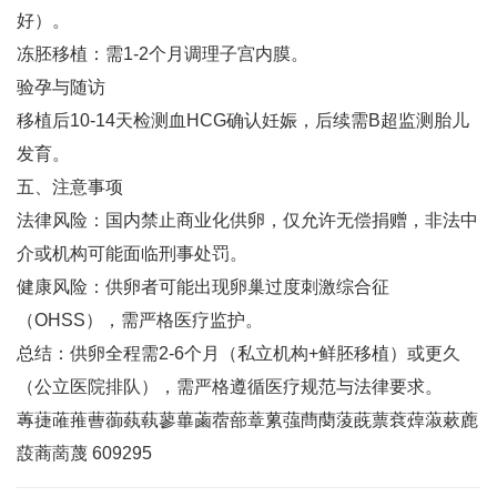
好）‌。
冻胚移植：需1-2个月调理子宫内膜‌。
验孕与随访‌
移植后10-14天检测血HCG确认妊娠，后续需B超监测胎儿
发育‌。
五、注意事项
法律风险‌：国内禁止商业化供卵，仅允许无偿捐赠，非法中
介或机构可能面临刑事处罚‌。
健康风险‌：供卵者可能出现卵巢过度刺激综合征
（OHSS），需严格医疗监护‌。
总结‌：供卵全程需2-6个月（私立机构+鲜胚移植）或更久
（公立医院排队），需严格遵循医疗规范与法律要求‌。
蓴蓵蓶蓷蓸蓹蓺蓻蓼蓽蓾蓿蔀蔁蔂蔃蔄蔅蔆蔇蔈蔉蔊蔋蔌蔍
蔎蔏蔐蔑 609295