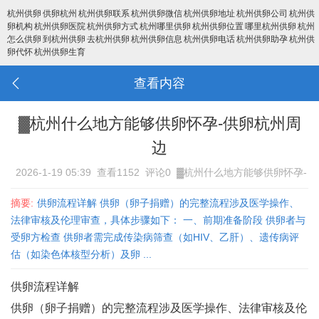
杭州供卵
供卵杭州
杭州供卵联系
杭州供卵微信
杭州供卵地址
杭州供卵公司
杭州供
卵机构
杭州供卵医院
杭州供卵方式
杭州哪里供卵
杭州供卵位置
哪里杭州供卵
杭州
怎么供卵
到杭州供卵
去杭州供卵
杭州供卵信息
杭州供卵电话
杭州供卵助孕
杭州供
卵代怀
杭州供卵生育
查看内容
▓杭州什么地方能够供卵怀孕-供卵杭州周
边
2026-1-19 05:39
查看1152
评论0
▓杭州什么地方能够供卵怀孕-
供卵杭州周边
摘要:
供卵流程详解 供卵（卵子捐赠）的完整流程涉及医学操作、
法律审核及伦理审查，具体步骤如下： 一、前期准备阶段 供卵者与
受卵方检查‌ 供卵者需完成传染病筛查（如HIV、乙肝）、遗传病评
估（如染色体核型分析）及卵 ...
供卵流程详解
供卵（卵子捐赠）的完整流程涉及医学操作、法律审核及伦